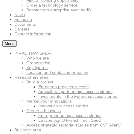
Find a licensing opportunity
Order a technology service
Booster son entreprise avec AgriO
News
Focus on
Documents
Careers
Contact information
Menu
INRAE TRANSFERT
Who we are
Organisation
Key figures
Location and contact information
Researchers area
Build a project
European projects success
Agricultural partnership success stories
Investments in the Future success stories
Market your innovations
Innovation success stories
Create a business
Entrepreneurship success stories
Le label AgriO French Tech Seed
Access strategic sectorial studies from CVT Allenvi
Business area