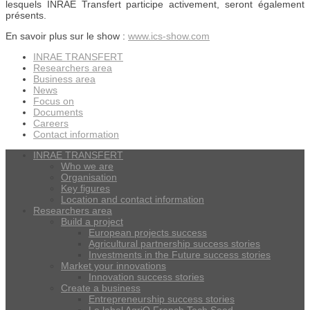
lesquels INRAE Transfert participe activement, seront également
présents.
En savoir plus sur le show :
www.ics-show.com
INRAE TRANSFERT
Researchers area
Business area
News
Focus on
Documents
Careers
Contact information
INRAE TRANSFERT
Who we are
Organisation
Key figures
Location and contact information
Researchers area
Build a project
European projects success
Agricultural partnership success stories
Investments in the Future success stories
Market your innovations
Innovation success stories
Create a business
Entrepreneurship success stories
Le label AgriO French Tech Seed