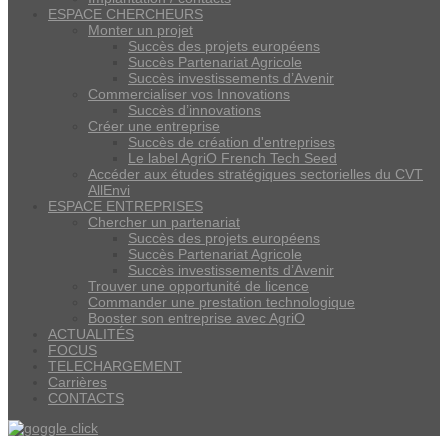
ESPACE CHERCHEURS
Monter un projet
Succès des projets européens
Succès Partenariat Agricole
Succès investissements d’Avenir
Commercialiser vos Innovations
Succès d’innovations
Créer une entreprise
Succès de création d'entreprises
Le label AgriO French Tech Seed
Accéder aux études stratégiques sectorielles du CVT
AllEnvi
ESPACE ENTREPRISES
Chercher un partenariat
Succès des projets européens
Succès Partenariat Agricole
Succès investissements d’Avenir
Trouver une opportunité de licence
Commander une prestation technologique
Booster son entreprise avec AgriO
ACTUALITÉS
FOCUS
TELECHARGEMENT
Carrières
CONTACTS