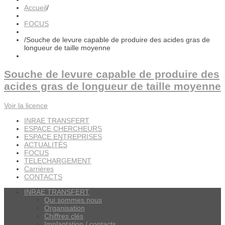
Accueil
/
FOCUS
/
Souche de levure capable de produire des acides gras de
longueur de taille moyenne
Souche de levure capable de produire des
acides gras de longueur de taille moyenne
Voir la licence
INRAE TRANSFERT
ESPACE CHERCHEURS
ESPACE ENTREPRISES
ACTUALITÉS
FOCUS
TELECHARGEMENT
Carrières
CONTACTS
INRAE TRANSFERT
Qui sommes nous
Organisation
Chiffres clés
Implantation / contacts