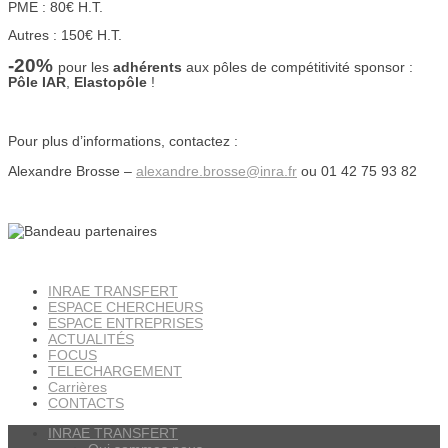
PME : 80€ H.T.
Autres : 150€ H.T.
-20%
pour les
adhérents
aux pôles de compétitivité sponsor :
Pôle IAR
,
Elastopôle
!
Pour plus d’informations, contactez :
Alexandre Brosse –
alexandre.brosse@inra.fr
ou 01 42 75 93 82
INRAE TRANSFERT
ESPACE CHERCHEURS
ESPACE ENTREPRISES
ACTUALITÉS
FOCUS
TELECHARGEMENT
Carrières
CONTACTS
INRAE TRANSFERT