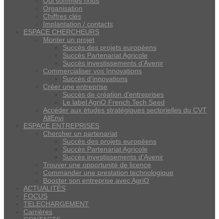
Qui sommes nous
Organisation
Chiffres clés
Implantation / contacts
ESPACE CHERCHEURS
Monter un projet
Succès des projets européens
Succès Partenariat Agricole
Succès investissements d’Avenir
Commercialiser vos Innovations
Succès d’innovations
Créer une entreprise
Succès de création d'entreprises
Le label AgriO French Tech Seed
Accéder aux études stratégiques sectorielles du CVT
AllEnvi
ESPACE ENTREPRISES
Chercher un partenariat
Succès des projets européens
Succès Partenariat Agricole
Succès investissements d’Avenir
Trouver une opportunité de licence
Commander une prestation technologique
Booster son entreprise avec AgriO
ACTUALITÉS
FOCUS
TELECHARGEMENT
Carrières