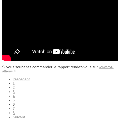
Si vous souhaitez commander le rapport rendez-vous sur
www.cvt-
allenvi.fr
Précédent
1
2
3
4
5
6
7
8
Suivant