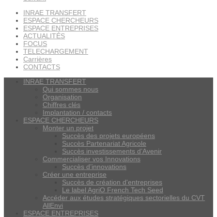
INRAE TRANSFERT
ESPACE CHERCHEURS
ESPACE ENTREPRISES
ACTUALITÉS
FOCUS
TELECHARGEMENT
Carrières
CONTACTS
INRAE TRANSFERT
Qui sommes nous
Organisation
Chiffres clés
Implantation / contacts
ESPACE CHERCHEURS
Monter un projet
Succès des projets européens
Succès Partenariat Agricole
Succès investissements d’Avenir
Commercialiser vos Innovations
Succès d’innovations
Créer une entreprise
Succès de création d'entreprises
Le label AgriO French Tech Seed
Accéder aux études stratégiques sectorielles du CVT
AllEnvi
ESPACE ENTREPRISES